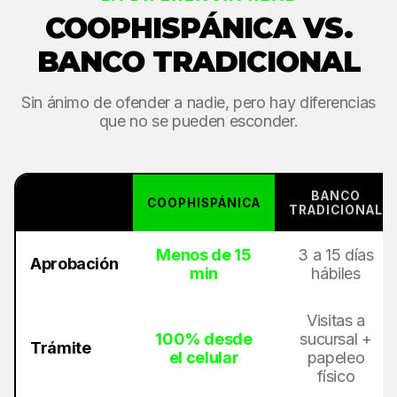
COOPHISPÁNICA VS.
BANCO TRADICIONAL
Sin ánimo de ofender a nadie, pero hay diferencias
que no se pueden esconder.
BANCO
COOPHISPÁNICA
TRADICIONAL
Menos de 15
3 a 15 días
Aprobación
min
hábiles
Visitas a
100% desde
sucursal +
Trámite
el celular
papeleo
físico