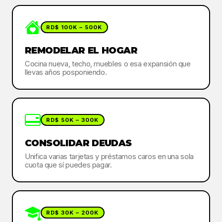
RD$ 100K – 500K
REMODELAR EL HOGAR
Cocina nueva, techo, muebles o esa expansión que
llevas años posponiendo.
RD$ 50K – 300K
CONSOLIDAR DEUDAS
Unifica varias tarjetas y préstamos caros en una sola
cuota que sí puedes pagar.
RD$ 30K – 200K